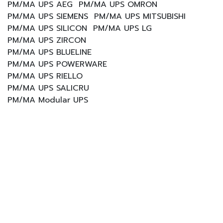
PM/MA UPS AEG PM/MA UPS OMRON
PM/MA UPS SIEMENS PM/MA UPS MITSUBISHI
PM/MA UPS SILICON PM/MA UPS LG
PM/MA UPS ZIRCON
PM/MA UPS BLUELINE
PM/MA UPS POWERWARE
PM/MA UPS RIELLO
PM/MA UPS SALICRU
PM/MA Modular UPS