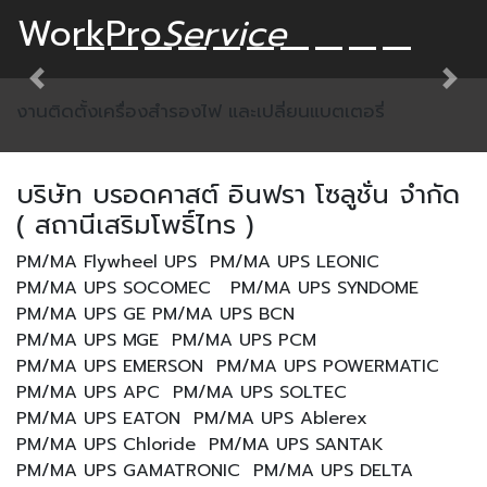
WorkPro
Service
Previous
Nex
งานติดตั้งเครื่องสำรองไฟ และเปลี่ยนแบตเตอรี่
บริษัท บรอดคาสต์ อินฟรา โซลูชั่น จำกัด
( สถานีเสริมโพธิ์ไทร )
PM/MA Flywheel UPS PM/MA UPS LEONIC
PM/MA UPS SOCOMEC PM/MA UPS SYNDOME
PM/MA UPS GE PM/MA UPS BCN
PM/MA UPS MGE PM/MA UPS PCM
PM/MA UPS EMERSON PM/MA UPS POWERMATIC
PM/MA UPS APC PM/MA UPS SOLTEC
PM/MA UPS EATON PM/MA UPS Ablerex
PM/MA UPS Chloride PM/MA UPS SANTAK
PM/MA UPS GAMATRONIC PM/MA UPS DELTA