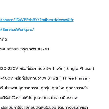
m/share/1DxVPPrhBY/?mibextid=wwXIfr
m/ServiceWorkpro/
จำกัด
 เขตหนองจอก กรุงเทพฯ 10530
า 220-230V หรือที่เรียกกันว่าไฟ 1 เฟส ( Single Phase )
380-400V หรือที่เรียกกันว่าไฟ 3 เฟส ( Three Phase )
ใช้ในโรงงานอุตสาหกรรม ทุกรุ่น ทุกยี่ห้อ ทุกอาการเสีย
ินดีรับใช้รับงานให้กับทุกองค์กร ในราคามิตรภาพ
ละประเมินค่าใช้จ่ายก่อนตัดสินใจซ่อม โดยทางบริษัทฯเรา